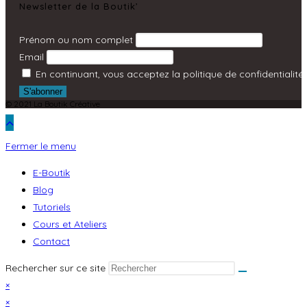
Newsletter de la Boutik’
Prénom ou nom complet
Email
En continuant, vous acceptez la politique de confidentialité
© 2021 La Boutik Créative
Fermer le menu
E-Boutik
Blog
Tutoriels
Cours et Ateliers
Contact
Rechercher sur ce site
×
×