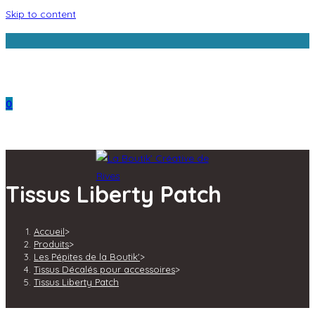
Skip to content
La Boutik' a mod
0
Tissus Liberty Patch
Accueil
>
Produits
>
Les Pépites de la Boutik'
>
Tissus Décalés pour accessoires
>
Tissus Liberty Patch