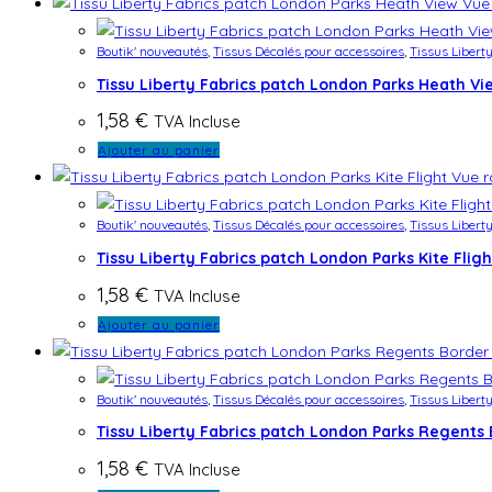
Vue 
Boutik' nouveautés
,
Tissus Décalés pour accessoires
,
Tissus Libert
Tissu Liberty Fabrics patch London Parks Heath Vi
1,58
€
TVA Incluse
Ajouter au panier
Vue r
Boutik' nouveautés
,
Tissus Décalés pour accessoires
,
Tissus Libert
Tissu Liberty Fabrics patch London Parks Kite Fligh
1,58
€
TVA Incluse
Ajouter au panier
Boutik' nouveautés
,
Tissus Décalés pour accessoires
,
Tissus Libert
Tissu Liberty Fabrics patch London Parks Regents
1,58
€
TVA Incluse