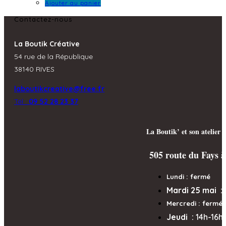
Ajouter au panier
Contactez-nous
La Boutik Créative
54 rue de la République
38140 RIVES
laboutikcreative@free.fr
Tél :
09 52 28 23 37
La Boutik’ et son atelier 
505 route du Fays à
Lundi : fermé
Mardi 25 mai :
Mercredi
: fermé
Jeudi :
14h-16h