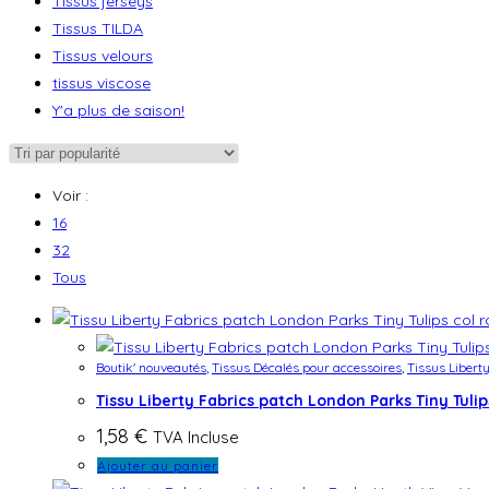
Tissus jerseys
Tissus TILDA
Tissus velours
tissus viscose
Y'a plus de saison!
Voir :
16
32
Tous
Boutik' nouveautés
,
Tissus Décalés pour accessoires
,
Tissus Libert
Tissu Liberty Fabrics patch London Parks Tiny Tulip
1,58
€
TVA Incluse
Ajouter au panier