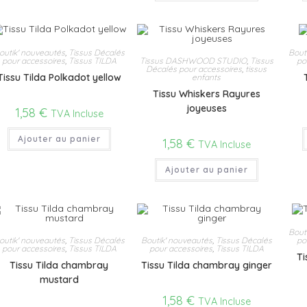
outik' nouveautés
,
Tissus Décalés
Bout
Tissus DASHWOOD STUDIO
,
Tissus
pour accessoires
,
Tissus TILDA
po
Décalés pour accessoires
,
tissus
Tissu Tilda Polkadot yellow
enfants
Tissu Whiskers Rayures
joyeuses
1,58
€
TVA Incluse
Ajouter au panier
1,58
€
TVA Incluse
Ajouter au panier
Bout
outik' nouveautés
,
Tissus Décalés
Boutik' nouveautés
,
Tissus Décalés
po
pour accessoires
,
Tissus TILDA
pour accessoires
,
Tissus TILDA
Ti
Tissu Tilda chambray
Tissu Tilda chambray ginger
mustard
1,58
€
TVA Incluse