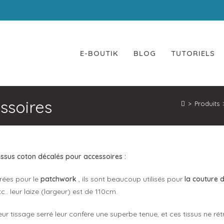
 a modifié ses horaires d'ouverture : Privilégiez la command
E-BOUTIK
BLOG
TUTORIELS
ssoires
>
Produits
issus coton décalés pour accessoires :
rées pour le
patchwork
, ils sont beaucoup utilisés pour
la couture 
tc.. leur laize (largeur) est de 110cm.
eur tissage serré leur confère une superbe tenue, et ces tissus ne ré