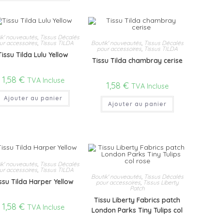
ik' nouveautés
,
Tissus Décalés
Boutik' nouveautés
,
Tissus Décalés
ur accessoires
,
Tissus TILDA
pour accessoires
,
Tissus TILDA
Tissu Tilda Lulu Yellow
Tissu Tilda chambray cerise
1,58
€
TVA Incluse
1,58
€
TVA Incluse
Ajouter au panier
Ajouter au panier
ik' nouveautés
,
Tissus Décalés
ur accessoires
,
Tissus TILDA
Boutik' nouveautés
,
Tissus Décalés
ssu Tilda Harper Yellow
pour accessoires
,
Tissus Liberty
Patch
Tissu Liberty Fabrics patch
1,58
€
TVA Incluse
London Parks Tiny Tulips col