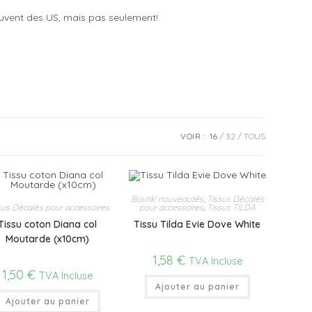
souvent des US, mais pas seulement!
VOIR :
16
32
TOUS
Boutik' nouveautés
,
Tissus Décalés
sus Décalés pour accessoires
pour accessoires
,
Tissus TILDA
Tissu coton Diana col
Tissu Tilda Evie Dove White
Moutarde (x10cm)
1,58
€
TVA Incluse
1,50
€
TVA Incluse
Ajouter au panier
Ajouter au panier