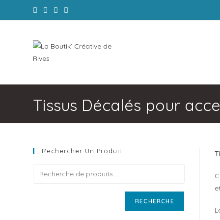
La Boutik'
Tissus Décalés pour acce
Rechercher Un Produit
T
C
e
RECHERCHE
L