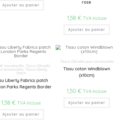
rose
Ajouter au panier
1,58
€
TVA Incluse
Ajouter au panier
Tissus Décalés pour accessoires
ik' nouveautés
,
Tissus Décalés
Tissu coton Windblown
ur accessoires
,
Tissus Liberty
Patch
(x10cm)
su Liberty Fabrics patch
on Parks Regents Border
1,50
€
TVA Incluse
1,58
€
TVA Incluse
Ajouter au panier
Ajouter au panier