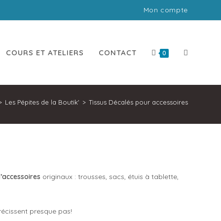
Mon compte
e en ligne!
COURS ET ATELIERS
CONTACT
0
>
Les Pépites de la Boutik'
>
Tissus Décalés pour accessoires
d’accessoires
originaux : trousses, sacs, étuis à tablette,
trécissent presque pas!