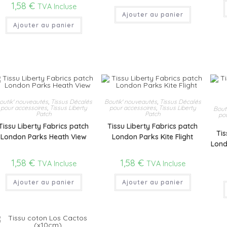
1,58
€
TVA Incluse
Ajouter au panier
Ajouter au panier
outik' nouveautés
,
Tissus Décalés
Boutik' nouveautés
,
Tissus Décalés
pour accessoires
,
Tissus Liberty
pour accessoires
,
Tissus Liberty
Bout
Patch
Patch
po
Tissu Liberty Fabrics patch
Tissu Liberty Fabrics patch
Tis
London Parks Heath View
London Parks Kite Flight
Lond
1,58
€
1,58
€
TVA Incluse
TVA Incluse
Ajouter au panier
Ajouter au panier