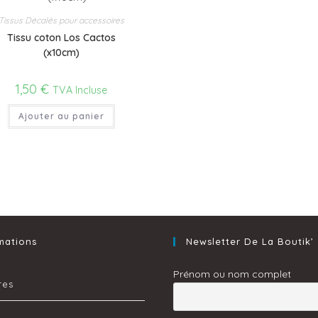
Tissus Décalés pour accessoires
Tissu coton Los Cactos
(x10cm)
1,50
€
TVA Incluse
Ajouter au panier
mations
Newsletter De La Boutik’
Prénom ou nom complet
res