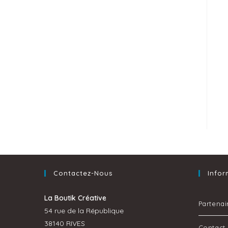
Contactez-Nous
Infor
La Boutik Créative
Partenai
54 rue de la République
38140 RIVES
Contact