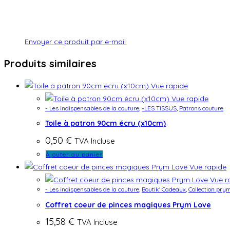
Envoyer ce produit par e-mail
Produits similaires
Vue rapide
Vue rapide
- Les indispensables de la couture
,
-LES TISSUS
,
Patrons couture
Toile à patron 90cm écru (x10cm)
0,50
€
TVA Incluse
Ajouter au panier
Vue rapide
Vue r
- Les indispensables de la couture
,
Boutik' Cadeaux
,
Collection pry
Coffret coeur de pinces magiques Prym Love
15,58
€
TVA Incluse