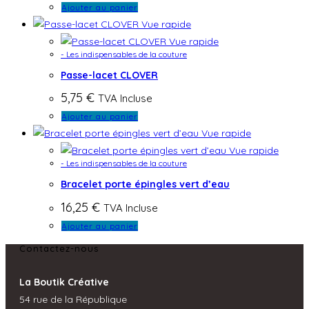
Ajouter au panier
Vue rapide
Vue rapide
- Les indispensables de la couture
Passe-lacet CLOVER
5,75
€
TVA Incluse
Ajouter au panier
Vue rapide
Vue rapide
- Les indispensables de la couture
Bracelet porte épingles vert d’eau
16,25
€
TVA Incluse
Ajouter au panier
Contactez-nous
La Boutik Créative
54 rue de la République