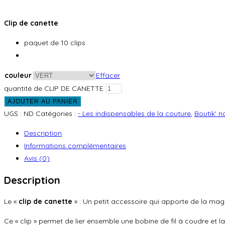
Clip de canette
paquet de 10 clips
couleur
Effacer
quantité de CLIP DE CANETTE
AJOUTER AU PANIER
UGS :
ND
Catégories :
- Les indispensables de la couture
,
Boutik' 
Description
Informations complémentaires
Avis (0)
Description
Le «
clip de canette
» : Un petit accessoire qui apporte de la magi
Ce « clip » permet de lier ensemble une bobine de fil à coudre et l