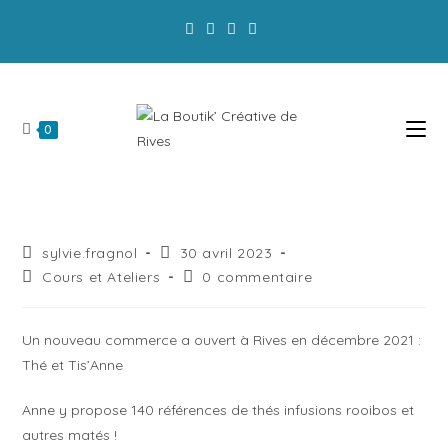
La Boutik' a modifié ses horaires d'ouverture :
Privilégiez la commande en ligne!
0
sylvie.fragnol
30 avril 2023
Cours et Ateliers
0 commentaire
Un nouveau commerce a ouvert à Rives en décembre 2021 :
Thé et Tis’Anne
Anne y propose 140 références de thés infusions rooibos et
autres matés !