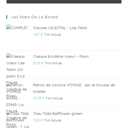
Les Stars De La Boutik’
Viscose CELESTIAL - Lise Tailor
1,83
€
TVA Incluse
Ciseaux broderie coeur – Paon
8,25
€
TVA Incluse
Patron de couture VOYAGE : sac et trousse de
toilette
13,33
€
TVA Incluse
Tissu Tilda Bellflower green
1,58
€
TVA Incluse