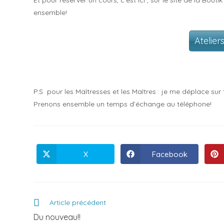
Et pour réserver un cours, c’est ici , sur le site de la Bou
ensemble!
Atelier
P.S pour les Maîtresses et les Maîtres : je me déplace s
Prenons ensemble un temps d’échange au téléphone!
X
Facebook
Article précédent
Du nouveau!!