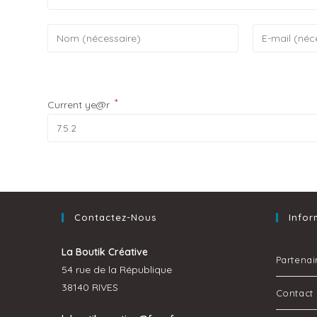
*
Current ye@r
Contactez-Nous
Infor
La Boutik Créative
Partenai
54 rue de la République
38140 RIVES
Contact