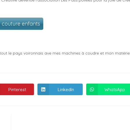
tik’ Créative devenue l’association Les Pass’poilées pour la joie de cré
s couture enfants
ur tout le pays voironnais ave mes machines à coudre et mon matérie
Pinterest
LinkedIn
WhatsApp