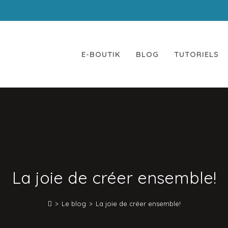
 a modifié ses horaires d'ouverture : Privilégiez la command
E-BOUTIK
BLOG
TUTORIELS
La joie de créer ensemble!
>
Le blog
>
La joie de créer ensemble!