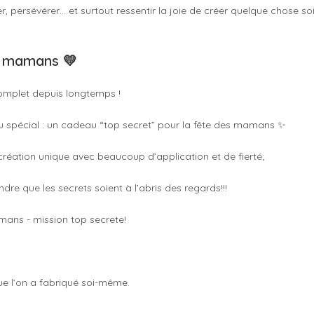
, persévérer… et surtout ressentir la joie de créer quelque chose soi
es mamans 💛
complet depuis longtemps !
eu spécial : un cadeau “top secret” pour la fête des mamans ✨
e création unique avec beaucoup d’application et de fierté;
dre que les secrets soient à l’abris des regards!!!
ue l’on a fabriqué soi-même.