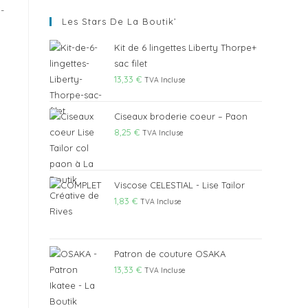
-
Les Stars De La Boutik’
Kit de 6 lingettes Liberty Thorpe+
sac filet
13,33
€
TVA Incluse
Ciseaux broderie coeur – Paon
8,25
€
TVA Incluse
Viscose CELESTIAL - Lise Tailor
1,83
€
TVA Incluse
Patron de couture OSAKA
13,33
€
TVA Incluse