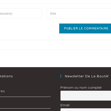
mations
Newsletter De La Boutik’
Prénom ou nom complet
res
Email