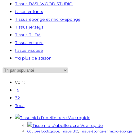
Tissus DASHWOOD STUDIO
tissus enfants
Tissus éponge et micro-éponge
Tissus jerseys
Tissus TILDA
Tissus velours
tissus viscose
Y'a plus de saison!
Voir :
16
32
Tous
Vue rapide
Vue rapide
Couture Ecologique
,
Tissus BIO
,
Tissus éponge et micro-éponge