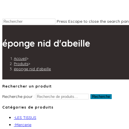
Press Escape to close the search pane
éponge nid d'abeille
Accueil
>
Produits
>
éponge nid d'abeille
Rechercher un produit
Recherche pour :
Recherche
Catégories de produits
-LES TISSUS
-Mercerie